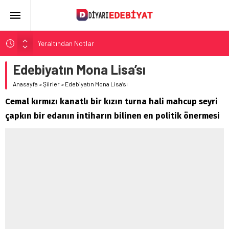
Yeraltından Notlar
Aylak Adam
Edebiyatın Mona Lisa’sı
Zebercet
Anasayfa
»
Şiirler
»
Edebiyatın Mona Lisa’sı
Demiryolu Hikâyecileri
Cemal kırmızı kanatlı bir kızın turna hali mahcup seyri
Korkuyu Beklerken
çapkın bir edanın intiharın bilinen en politik önermesi