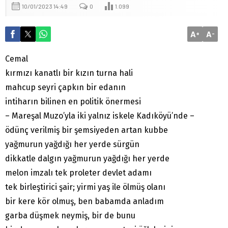
10/01/2023 14:49
0
1.099
A
A
+
-
Cemal
kırmızı kanatlı bir kızın turna hali
mahcup seyri çapkın bir edanın
intiharın bilinen en politik önermesi
– Mareşal Muzo’yla iki yalnız iskele Kadıköyü’nde –
ödünç verilmiş bir şemsiyeden artan kubbe
yağmurun yağdığı her yerde sürgün
dikkatle dalgın yağmurun yağdığı her yerde
melon imzalı tek proleter devlet adamı
tek birleştirici şair; yirmi yaş ile ölmüş olanı
bir kere kör olmuş, ben babamda anladım
garba düşmek neymiş, bir de bunu