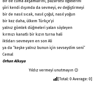
bir de cuma akşamlarını, pazartesi öğlelerini
şiiri kendi dışımda da sevmeyi, ev değiştirmeyi
bir de nasıl sıcak, nasıl çoğul, nasıl yoğun
bir kez daha, ülkem Türkçe’yi
yalnız gömlek düğmeleri yalan söyleyen
kırmızı kanatlı bir kızın turna hali
iktidarı sevmeyen en son Ali
ya da “keşke yalnız bunun için sevseydim seni”
Cemal
Orhan Alkaya
Yıldız vermeyi unutmayın 😉
[Total:
0
Average:
0
]