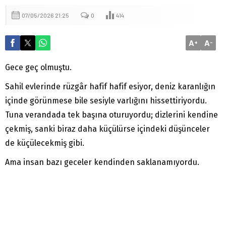
07/05/2026 21:25
0
414
A
A
+
-
Gece geç olmuştu.
Sahil evlerinde rüzgâr hafif hafif esiyor, deniz karanlığın
içinde görünmese bile sesiyle varlığını hissettiriyordu.
Tuna verandada tek başına oturuyordu; dizlerini kendine
çekmiş, sanki biraz daha küçülürse içindeki düşünceler
de küçülecekmiş gibi.
Ama insan bazı geceler kendinden saklanamıyordu.