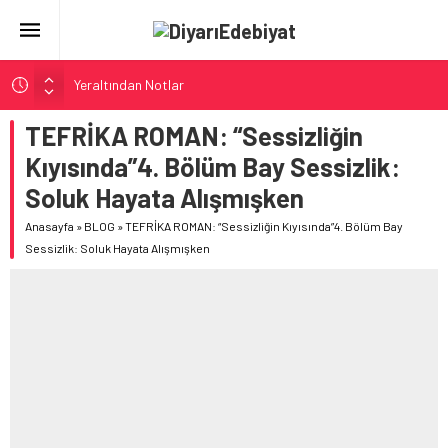
Yeraltından Notlar
Aylak Adam
TEFRİKA ROMAN: “Sessizliğin
Zebercet
Kıyısında”4. Bölüm Bay Sessizlik:
Demiryolu Hikâyecileri
Soluk Hayata Alışmışken
Korkuyu Beklerken
Anasayfa
»
BLOG
»
TEFRİKA ROMAN: “Sessizliğin Kıyısında”4. Bölüm Bay
Sessizlik: Soluk Hayata Alışmışken