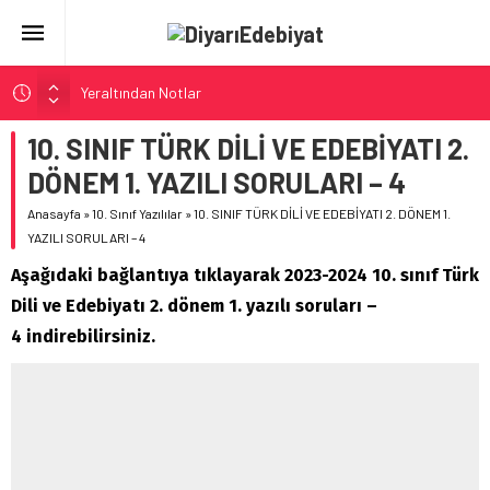
Yeraltından Notlar
Aylak Adam
10. SINIF TÜRK DİLİ VE EDEBİYATI 2.
Zebercet
DÖNEM 1. YAZILI SORULARI – 4
Demiryolu Hikâyecileri
Anasayfa
»
10. Sınıf Yazılılar
»
10. SINIF TÜRK DİLİ VE EDEBİYATI 2. DÖNEM 1.
Korkuyu Beklerken
YAZILI SORULARI – 4
Aşağıdaki bağlantıya tıklayarak 2023-2024 10. sınıf Türk
Dili ve Edebiyatı 2. dönem 1. yazılı soruları –
4 indirebilirsiniz.