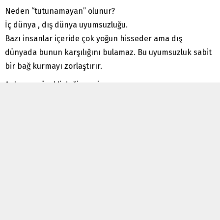
Neden “tutunamayan” olunur?
İç dünya , dış dünya uyumsuzluğu.
Bazı insanlar içeride çok yoğun hisseder ama dış
dünyada bunun karşılığını bulamaz. Bu uyumsuzluk sabit
bir bağ kurmayı zorlaştırır.
Anlamın sürekli değişmesi
Kişi bir şeye inanır sonra o anlam çöker, yeniden an…