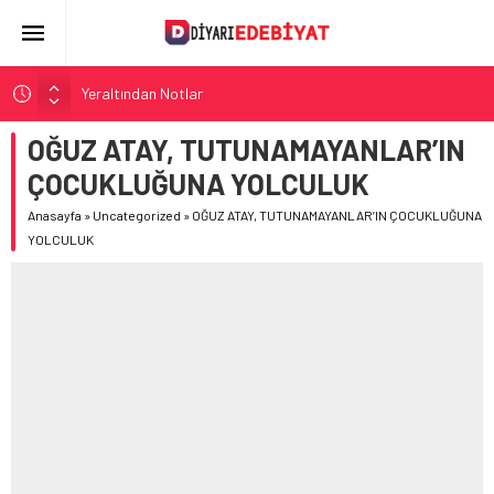
Yeraltından Notlar
Aylak Adam
OĞUZ ATAY, TUTUNAMAYANLAR’IN
Zebercet
ÇOCUKLUĞUNA YOLCULUK
Demiryolu Hikâyecileri
Anasayfa
»
Uncategorized
»
OĞUZ ATAY, TUTUNAMAYANLAR’IN ÇOCUKLUĞUNA
Korkuyu Beklerken
YOLCULUK