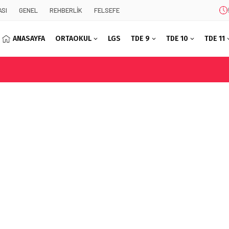
SI
GENEL
REHBERLİK
FELSEFE
ANASAYFA
ORTAOKUL
LGS
TDE 9
TDE 10
TDE 11