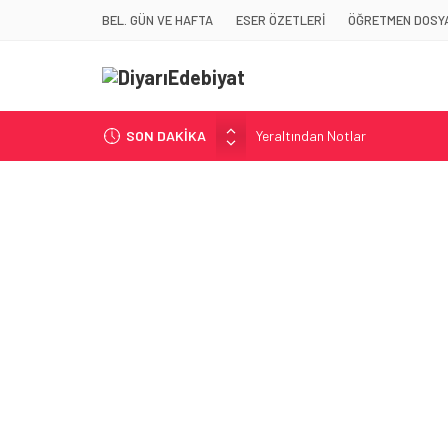
BEL. GÜN VE HAFTA
ESER ÖZETLERİ
ÖĞRETMEN DOSYA
SON DAKİKA
Yeraltından Notlar
Aylak Adam
Zebercet
Demiryolu Hikâyecileri
Korkuyu Beklerken