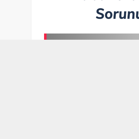
Edip Cansever ve “Yabanc
1
2
3
4
5
6
7
Makale
05/12/2023 19:26
Makale
05/
Edip Cansever ve “Yabancılaşma”
İkinci Yeni