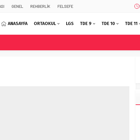
SI
GENEL
REHBERLİK
FELSEFE
ANASAYFA
ORTAOKUL
LGS
TDE 9
TDE 10
TDE 11