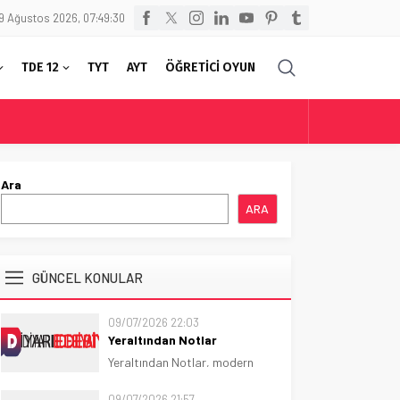
9 Ağustos 2026, 07:49:31
TDE 12
TYT
AYT
ÖĞRETİCİ OYUN
Ara
ARA
GÜNCEL KONULAR
09/07/2026 22:03
Yeraltından Notlar
Yeraltından Notlar, modern
psikolojik romanın temel
taşlarından biridir.
09/07/2026 21:57