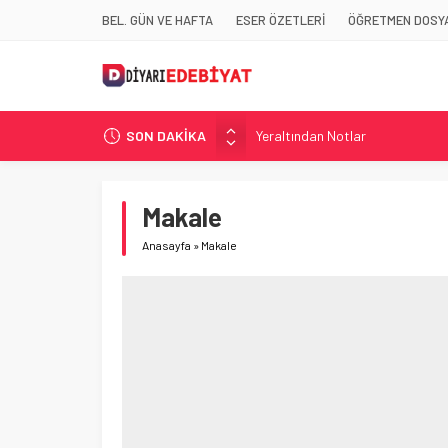
BEL. GÜN VE HAFTA
ESER ÖZETLERİ
ÖĞRETMEN DOSYA
SON DAKİKA
Yeraltından Notlar
Aylak Adam
Zebercet
Makale
Demiryolu Hikâyecileri
Anasayfa
»
Makale
Korkuyu Beklerken