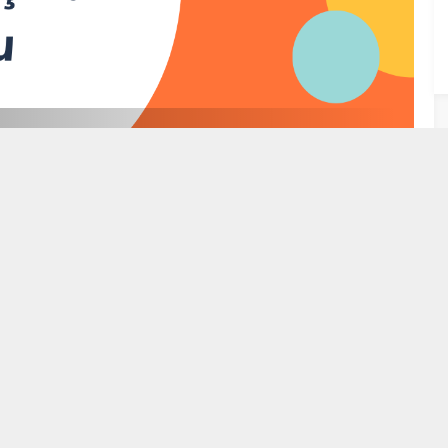
ılaşma” Sorunu
8
9
10
11
12
13
14
15
12/2023 19:12
Makale
21/11/2023 20:46
Şiir Hakkında Bazı Mülahazalar